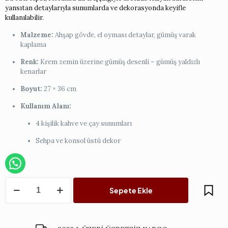
yansıtan detaylarıyla sunumlarda ve dekorasyonda keyifle
kullanılabilir.
Malzeme:
Ahşap gövde, el oyması detaylar, gümüş varak
kaplama
Renk:
Krem zemin üzerine gümüş desenli – gümüş yaldızlı
kenarlar
Boyut:
27 × 36 cm
Kullanım Alanı:
4 kişilik kahve ve çay sunumları
Sehpa ve konsol üstü dekor
Krem
Sepete Ekle
Dikdörtgen
İtalyan
Tepsi
Çiçeksiz