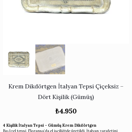
Works
i & Karaflar
›
›
e
›
›
ünü İncele
›
ksi Koleksiyonu
›
 & Pasta Sunum Setleri
›
›
k Servis Ürünleri
›
ler
›
›
yan Tepsiler
›
›
ü İncele
›
ünü İncele
›
rleri
›
›
Krem Dikdörtgen İtalyan Tepsi Çiçeksiz –
›
Dört Kişilik (Gümüş)
›
₺
4.950
›
4 Kişilik İtalyan Tepsi – Gümüş Krem Dikdörtgen
Bu özel tepsi, Floransa’da el işçiliğiyle üretildi. İtalyan zarafetini