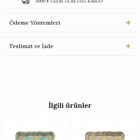
3000 ₺ ÜZERİ ÜCRETSİZ KARGO
-
Dört
Kişilik
(Gümüş)
Ödeme Yöntemleri
adet
Teslimat ve İade
İlgili ürünler