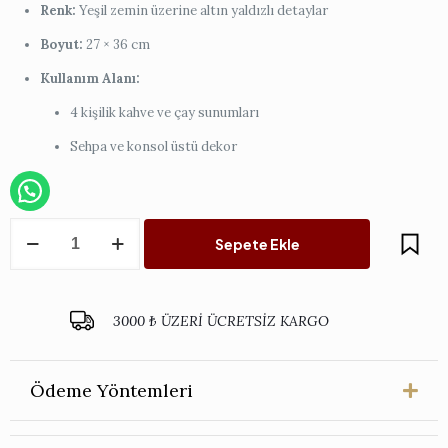
Renk:
Yeşil zemin üzerine altın yaldızlı detaylar
Boyut:
27 × 36 cm
Kullanım Alanı:
4 kişilik kahve ve çay sunumları
Sehpa ve konsol üstü dekor
Yeşil
Sepete Ekle
Dikdörtgen
İtalyan
Tepsi
Çiçeksiz
3000 ₺ ÜZERİ ÜCRETSİZ KARGO
-
Dört
Kişilik
adet
Ödeme Yöntemleri