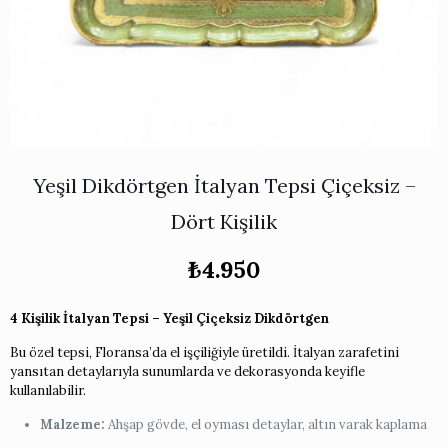
Works
i & Karaflar
›
›
e
›
›
ünü İncele
›
ksi Koleksiyonu
›
 & Pasta Sunum Setleri
›
›
k Servis Ürünleri
›
ler
›
›
yan Tepsiler
›
›
ü İncele
›
Yeşil Dikdörtgen İtalyan Tepsi Çiçeksiz –
ünü İncele
›
rleri
›
Dört Kişilik
₺
4.950
›
4 Kişilik İtalyan Tepsi – Yeşil Çiçeksiz Dikdörtgen
›
Bu özel tepsi, Floransa’da el işçiliğiyle üretildi. İtalyan zarafetini
›
yansıtan detaylarıyla sunumlarda ve dekorasyonda keyifle
kullanılabilir.
›
Malzeme:
Ahşap gövde, el oyması detaylar, altın varak kaplama